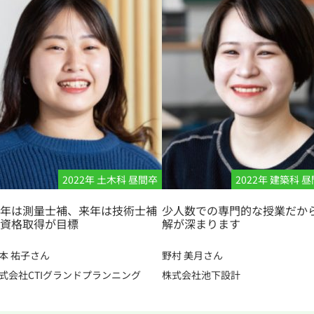
2022年 土木科 昼間卒
2022年 建築科 
年は測量士補、来年は技術士補
少人数での専門的な授業だか
資格取得が目標
解が深まります
本 祐子さん
野村 美月さん
式会社CTIグランドプランニング
株式会社池下設計