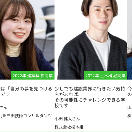
2022年 建築科 夜間卒
2022年 土木科 昼間卒
校は「自分の夢を見つける
少しでも建設業界に行きたい気持
今
」です
ちがあれば、
の
その可能性にチャレンジできる学
校です
さん
山
九州三田技術コンサルタンツ
株
小田 健太さん
株式会社松本組