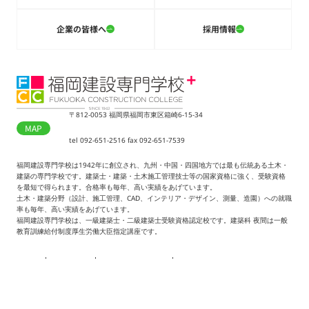
企業の皆様へ
採用情報
〒812-0053 福岡県福岡市東区箱崎6-15-34
MAP
tel 092-651-2516 fax 092-651-7539
福岡建設専門学校は1942年に創立され、九州・中国・四国地方では最も伝統ある土木・
建築の専門学校です。建築士・建築・土木施工管理技士等の国家資格に強く、受験資格
を最短で得られます。合格率も毎年、高い実績をあげています。
土木・建築分野（設計、施工管理、CAD、インテリア・デザイン、測量、造園）への就職
率も毎年、高い実績をあげています。
福岡建設専門学校は、一級建築士・二級建築士受験資格認定校です。建築科 夜間は一般
教育訓練給付制度厚生労働大臣指定講座です。
アクセス
個人情報保護方針
情報公開
お問い合わせ
© 1942 FUKUOKA CONSTRUCTION COLLEGE