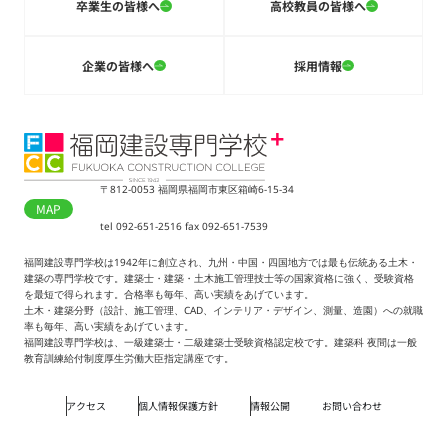
卒業生の皆様へ
高校教員の皆様へ
企業の皆様へ
採用情報
〒812-0053 福岡県福岡市東区箱崎6-15-34
MAP
tel 092-651-2516 fax 092-651-7539
福岡建設専門学校は1942年に創立され、九州・中国・四国地方では最も伝統ある土木・
建築の専門学校です。建築士・建築・土木施工管理技士等の国家資格に強く、受験資格
を最短で得られます。合格率も毎年、高い実績をあげています。
土木・建築分野（設計、施工管理、CAD、インテリア・デザイン、測量、造園）への就職
率も毎年、高い実績をあげています。
福岡建設専門学校は、一級建築士・二級建築士受験資格認定校です。建築科 夜間は一般
教育訓練給付制度厚生労働大臣指定講座です。
アクセス
個人情報保護方針
情報公開
お問い合わせ