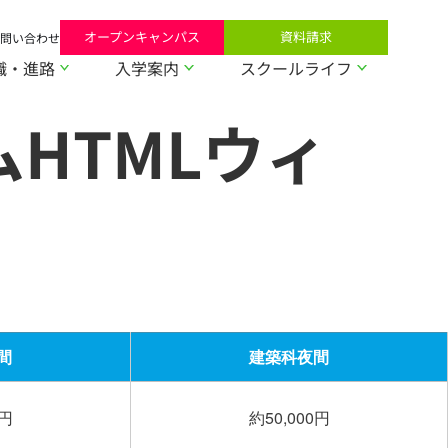
オープンキャンパス
資料請求
問い合わせ
職・進路
入学案内
スクールライフ
HTMLウィ
間
建築科夜間
0円
約50,000円