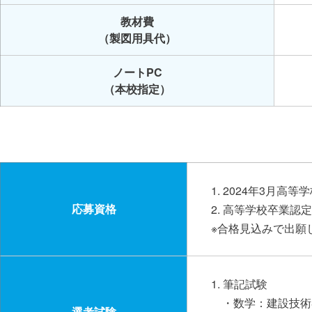
教材費
（製図用具代）
ノートPC
（本校指定）
1. 2024年3月
応募資格
2. 高等学校卒業
※合格見込みで出願
1. 筆記試験
・数学：建設技術
選考試験