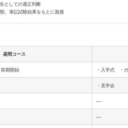
生としての適正判断
願書類、筆記試験結果をもとに面接
昼間コース
・前期開始
・入学式 ・
・見学会
—
—