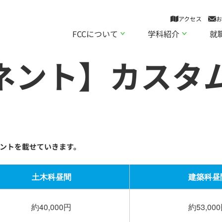
アクセス
お
FCCについて
学科紹介
就
ネント】カスタム
ネントを載せていきます。
土木科昼間
建築科昼
約40,000円
約53,00